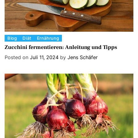
C
Blog
Diät
Ernährung
a
Zucchini fermentieren: Anleitung und Tipps
t
Posted on
Juli 11, 2024
by
Jens Schäfer
e
g
o
r
i
e
s