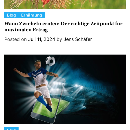
C
Blog
Ernährung
a
Wann Zwiebeln ernten: Der richtige Zeitpunkt für
maximalen Ertrag
t
e
Posted on
Juli 11, 2024
by
Jens Schäfer
g
o
r
i
e
s