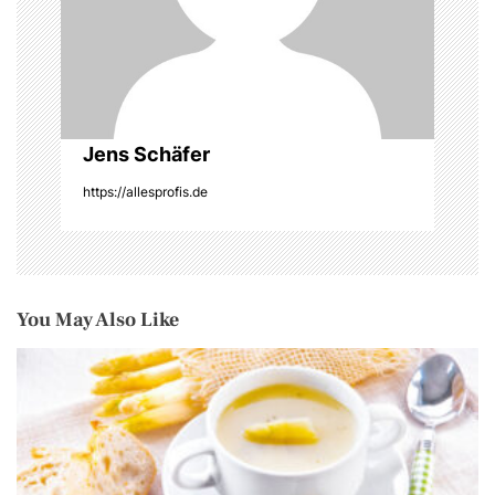
g
a
t
i
Jens Schäfer
o
https://allesprofis.de
n
You May Also Like