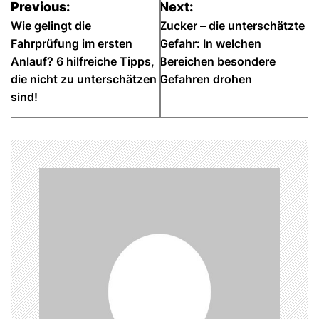
Previous:
Next:
e
Wie gelingt die
Zucker – die unterschätzte
Fahrprüfung im ersten
Gefahr: In welchen
i
Anlauf? 6 hilfreiche Tipps,
Bereichen besondere
t
die nicht zu unterschätzen
Gefahren drohen
sind!
r
a
g
s
n
a
v
i