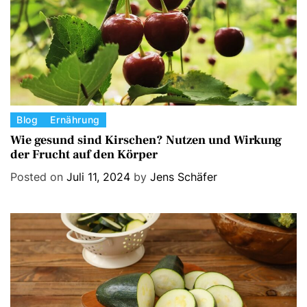
s
C
Blog
Ernährung
a
Wie gesund sind Kirschen? Nutzen und Wirkung
der Frucht auf den Körper
t
e
Posted on
Juli 11, 2024
by
Jens Schäfer
g
o
r
i
e
s