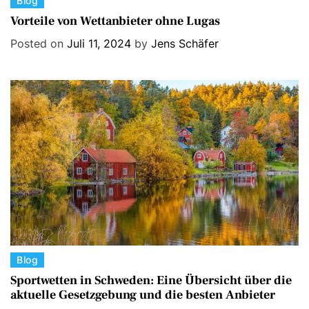
C
Blog
a
Vorteile von Wettanbieter ohne Lugas
t
Posted on
Juli 11, 2024
by
Jens Schäfer
e
g
o
r
i
e
s
C
Blog
a
Sportwetten in Schweden: Eine Übersicht über die
aktuelle Gesetzgebung und die besten Anbieter
t