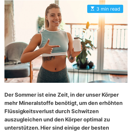
D
E
3 min read
E
s
t
i
m
a
t
e
d
r
e
a
d
t
i
m
e
Der Sommer ist eine Zeit, in der unser Körper
mehr Mineralstoffe benötigt, um den erhöhten
Flüssigkeitsverlust durch Schwitzen
auszugleichen und den Körper optimal zu
unterstützen. Hier sind einige der besten