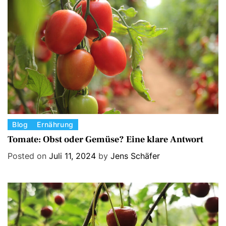
C
Blog
Ernährung
a
Tomate: Obst oder Gemüse? Eine klare Antwort
t
Posted on
Juli 11, 2024
by
Jens Schäfer
e
g
o
r
i
e