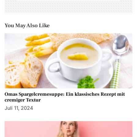
o
n
You May Also Like
Omas Spargelcremesuppe: Ein klassisches Rezept mit
cremiger Textur
Juli 11, 2024