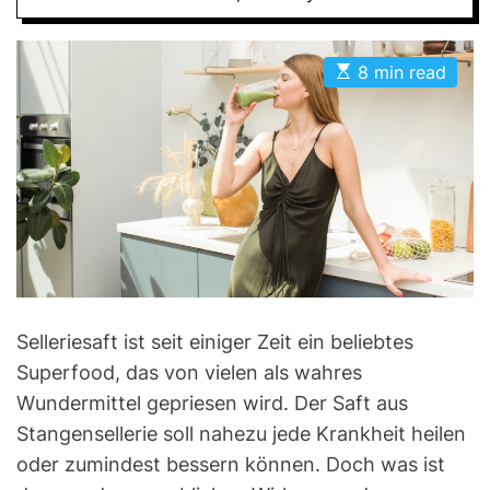
D
E
E
8 min read
s
t
i
m
a
t
e
d
r
e
a
d
t
i
m
Selleriesaft ist seit einiger Zeit ein beliebtes
e
Superfood, das von vielen als wahres
Wundermittel gepriesen wird. Der Saft aus
Stangensellerie soll nahezu jede Krankheit heilen
oder zumindest bessern können. Doch was ist