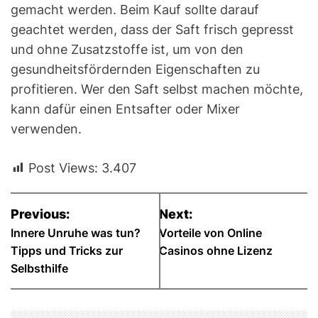
gemacht werden. Beim Kauf sollte darauf
geachtet werden, dass der Saft frisch gepresst
und ohne Zusatzstoffe ist, um von den
gesundheitsfördernden Eigenschaften zu
profitieren. Wer den Saft selbst machen möchte,
kann dafür einen Entsafter oder Mixer
verwenden.
Post Views:
3.407
B
Previous:
Next:
e
Innere Unruhe was tun?
Vorteile von Online
Tipps und Tricks zur
Casinos ohne Lizenz
i
Selbsthilfe
t
r