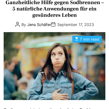
a
Ganzheitliche Hilfe gegen Sodbrennen –
t
5 natürliche Anwendungen für ein
e
gesünderes Leben
g
P
P
By
Jens Schäfer
September 17, 2023
o
o
o
r
s
s
t
t
i
E
A
D
7 min read
s
u
a
e
t
t
t
s
i
h
e
m
o
a
r
t
e
d
r
e
a
d
t
i
m
e