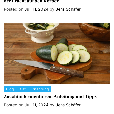
der Frucht auf den Körper
t
e
Posted on
Juli 11, 2024
by
Jens Schäfer
g
o
r
i
e
s
C
Blog
Diät
Ernährung
a
Zucchini fermentieren: Anleitung und Tipps
t
Posted on
Juli 11, 2024
by
Jens Schäfer
e