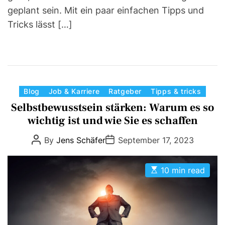
geplant sein. Mit ein paar einfachen Tipps und
Tricks lässt […]
C
Blog
Job & Karriere
Ratgeber
Tipps & tricks
a
Selbstbewusstsein stärken: Warum es so
t
wichtig ist und wie Sie es schaffen
e
P
P
By
Jens Schäfer
September 17, 2023
g
o
o
s
s
o
t
t
r
E
A
D
10 min read
s
u
a
i
t
t
t
e
i
h
e
m
o
s
a
r
t