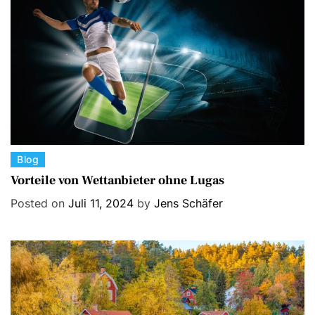
i
e
s
C
Blog
a
Vorteile von Wettanbieter ohne Lugas
t
Posted on
Juli 11, 2024
by
Jens Schäfer
e
g
o
r
i
e