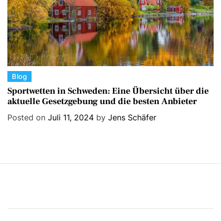
s
C
Blog
a
Sportwetten in Schweden: Eine Übersicht über die
aktuelle Gesetzgebung und die besten Anbieter
t
e
Posted on
Juli 11, 2024
by
Jens Schäfer
g
o
r
i
e
s