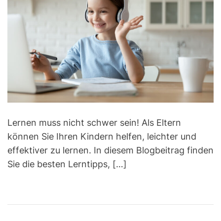
e
i
h
e
m
o
s
a
r
t
e
d
r
e
a
d
t
i
m
e
Lernen muss nicht schwer sein! Als Eltern
können Sie Ihren Kindern helfen, leichter und
effektiver zu lernen. In diesem Blogbeitrag finden
Sie die besten Lerntipps, […]