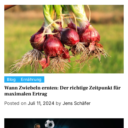
g
o
r
i
e
s
C
Blog
Ernährung
a
Wann Zwiebeln ernten: Der richtige Zeitpunkt für
maximalen Ertrag
t
e
Posted on
Juli 11, 2024
by
Jens Schäfer
g
o
r