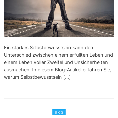
e
d
r
e
a
d
t
i
m
e
Ein starkes Selbstbewusstsein kann den
Unterschied zwischen einem erfüllten Leben und
einem Leben voller Zweifel und Unsicherheiten
ausmachen. In diesem Blog-Artikel erfahren Sie,
warum Selbstbewusstsein […]
C
Blog