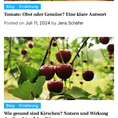
C
Blog
Ernährung
a
Tomate: Obst oder Gemüse? Eine klare Antwort
t
Posted on
Juli 11, 2024
by
Jens Schäfer
e
g
o
r
i
e
s
C
Blog
Ernährung
a
Wie gesund sind Kirschen? Nutzen und Wirkung