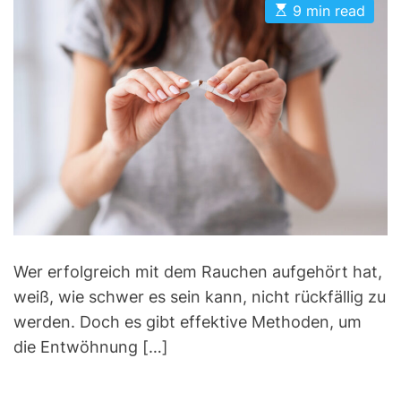
i
E
A
D
9 min read
s
u
a
e
t
t
t
s
i
h
e
m
o
a
r
t
e
d
r
e
a
d
t
i
m
e
Wer erfolgreich mit dem Rauchen aufgehört hat,
weiß, wie schwer es sein kann, nicht rückfällig zu
werden. Doch es gibt effektive Methoden, um
die Entwöhnung […]