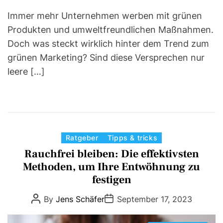
e
Immer mehr Unternehmen werben mit grünen
Produkten und umweltfreundlichen Maßnahmen.
Doch was steckt wirklich hinter dem Trend zum
grünen Marketing? Sind diese Versprechen nur
leere […]
C
Ratgeber
Tipps & tricks
a
Rauchfrei bleiben: Die effektivsten
t
Methoden, um Ihre Entwöhnung zu
e
festigen
g
P
P
By
Jens Schäfer
September 17, 2023
o
o
o
r
s
s
t
t