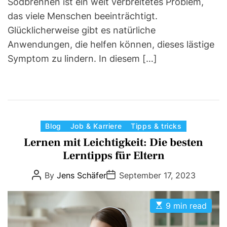
Sodbrennen ist ein weit verbreitetes Problem,
das viele Menschen beeinträchtigt.
Glücklicherweise gibt es natürliche
Anwendungen, die helfen können, dieses lästige
Symptom zu lindern. In diesem […]
C
Blog
Job & Karriere
Tipps & tricks
a
Lernen mit Leichtigkeit: Die besten
t
Lerntipps für Eltern
e
P
P
By
Jens Schäfer
September 17, 2023
g
o
o
s
s
o
t
t
r
E
A
D
9 min read
s
u
a
i
t
t
t