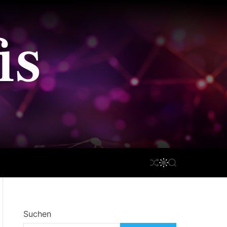
is
S
S
S
H
W
E
U
I
A
F
T
R
F
C
C
L
H
H
Suchen
E
C
O