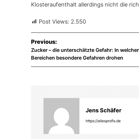
Klosteraufenthalt allerdings nicht die ri
Post Views:
2.550
B
Previous:
e
Zucker – die unterschätzte Gefahr: In welche
Bereichen besondere Gefahren drohen
i
t
r
a
g
Jens Schäfer
s
https://allesprofis.de
n