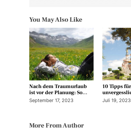
a
v
You May Also Like
i
g
a
t
i
o
Nach dem Traumurlaub
10 Tipps fü
n
ist vor der Planung: So
unvergessli
geht’s stressfrei in die
im Disneyla
September 17, 2023
Juli 19, 2023
nächste Auszeit
More From Author