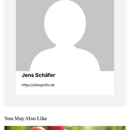
a
v
i
g
a
t
i
Jens Schäfer
o
https://allesprofis.de
n
You May Also Like