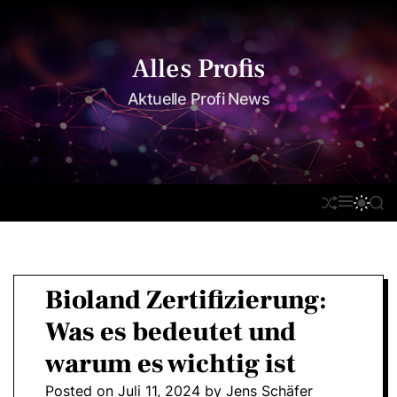
S
k
i
Alles Profis
p
t
Aktuelle Profi News
o
c
o
n
M
S
S
S
t
E
H
W
E
e
N
U
I
A
U
F
T
R
n
F
C
C
t
L
H
H
Bioland Zertifizierung:
E
C
O
Was es bedeutet und
L
O
warum es wichtig ist
R
M
Posted on
Juli 11, 2024
by
Jens Schäfer
O