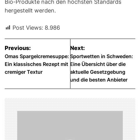
Bio-Produkte nach den höchsten Standards
hergestellt werden.
Post Views:
8.986
B
Previous:
Next:
e
Omas Spargelcremesuppe:
Sportwetten in Schweden:
Ein klassisches Rezept mit
Eine Übersicht über die
i
cremiger Textur
aktuelle Gesetzgebung
t
und die besten Anbieter
r
a
g
s
n