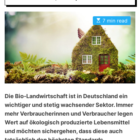
D
E
E
7 min read
s
t
i
m
a
t
e
d
r
e
a
d
t
i
m
Die Bio-Landwirtschaft ist in Deutschland ein
e
wichtiger und stetig wachsender Sektor. Immer
mehr Verbraucherinnen und Verbraucher legen
Wert auf ökologisch produzierte Lebensmittel
und möchten sichergehen, dass diese auch
tatsächlich den höchsten Standards