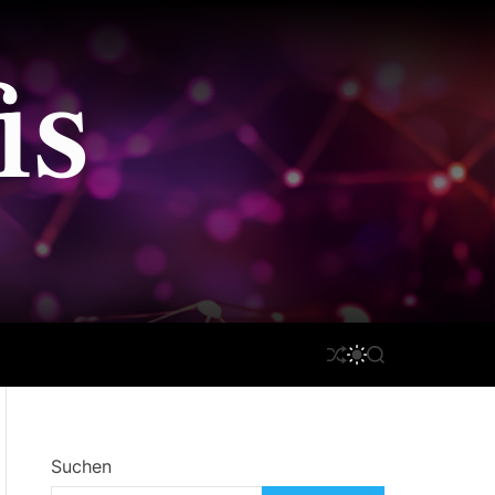
is
S
S
S
H
W
E
U
I
A
F
T
R
F
C
C
L
H
H
Suchen
E
C
O