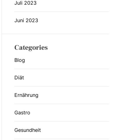
Juli 2023
Juni 2023
Categories
Blog
Diät
Ernährung
Gastro
Gesundheit