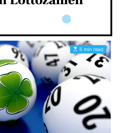
en Lottozahlen
E
5 min read
s
t
i
m
a
t
e
d
r
e
a
d
t
i
m
e