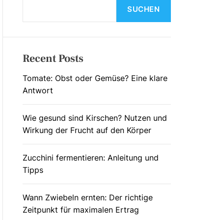
L
SUCHEN
O
R
M
O
D
Recent Posts
E
Tomate: Obst oder Gemüse? Eine klare
Antwort
Wie gesund sind Kirschen? Nutzen und
Wirkung der Frucht auf den Körper
Zucchini fermentieren: Anleitung und
Tipps
Wann Zwiebeln ernten: Der richtige
Zeitpunkt für maximalen Ertrag