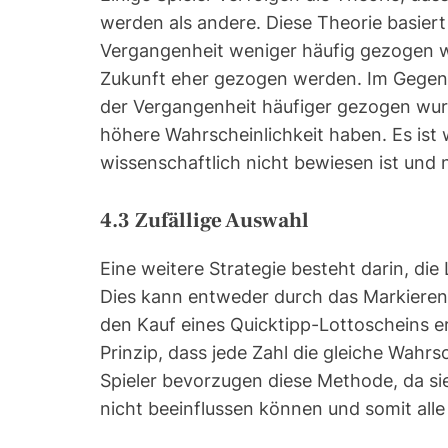
werden als andere. Diese Theorie basiert
Vergangenheit weniger häufig gezogen wu
Zukunft eher gezogen werden. Im Gegensa
der Vergangenheit häufiger gezogen wur
höhere Wahrscheinlichkeit haben. Es ist
wissenschaftlich nicht bewiesen ist und 
4.3 Zufällige Auswahl
Eine weitere Strategie besteht darin, die
Dies kann entweder durch das Markieren
den Kauf eines Quicktipp-Lottoscheins e
Prinzip, dass jede Zahl die gleiche Wahrs
Spieler bevorzugen diese Methode, da sie
nicht beeinflussen können und somit alle