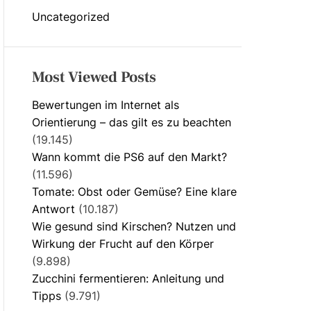
Uncategorized
Most Viewed Posts
Bewertungen im Internet als
Orientierung – das gilt es zu beachten
(19.145)
Wann kommt die PS6 auf den Markt?
(11.596)
Tomate: Obst oder Gemüse? Eine klare
Antwort
(10.187)
Wie gesund sind Kirschen? Nutzen und
Wirkung der Frucht auf den Körper
(9.898)
Zucchini fermentieren: Anleitung und
Tipps
(9.791)