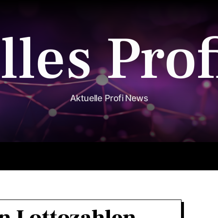
lles Prof
Aktuelle Profi News
Ernährung