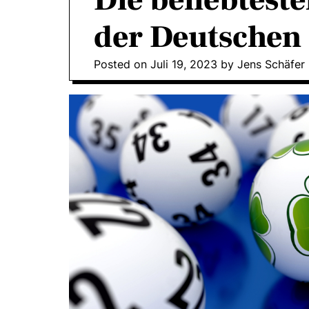
Die beliebtest
der Deutschen
Posted on
Juli 19, 2023
by
Jens Schäfer