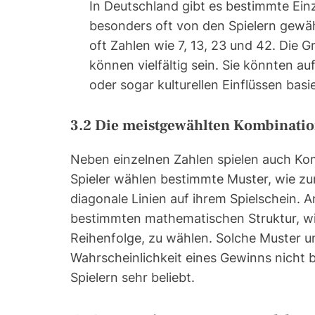
In Deutschland gibt es bestimmte Einz
besonders oft von den Spielern gewä
oft Zahlen wie 7, 13, 23 und 42. Die G
können vielfältig sein. Sie könnten a
oder sogar kulturellen Einflüssen basi
3.2 Die meistgewählten Kombinati
Neben einzelnen Zahlen spielen auch Komb
Spieler wählen bestimmte Muster, wie zum
diagonale Linien auf ihrem Spielschein. 
bestimmten mathematischen Struktur, wi
Reihenfolge, zu wählen. Solche Muster u
Wahrscheinlichkeit eines Gewinns nicht b
Spielern sehr beliebt.