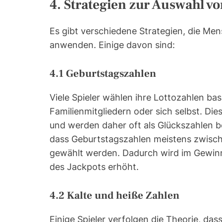
4. Strategien zur Auswahl v
Es gibt verschiedene Strategien, die Me
anwenden. Einige davon sind:
4.1 Geburtstagszahlen
Viele Spieler wählen ihre Lottozahlen ba
Familienmitgliedern oder sich selbst. Di
und werden daher oft als Glückszahlen b
dass Geburtstagszahlen meistens zwische
gewählt werden. Dadurch wird im Gewinnfa
des Jackpots erhöht.
4.2 Kalte und heiße Zahlen
Einige Spieler verfolgen die Theorie, da