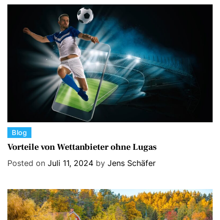
r
i
e
s
C
Blog
a
Vorteile von Wettanbieter ohne Lugas
t
Posted on
Juli 11, 2024
by
Jens Schäfer
e
g
o
r
i