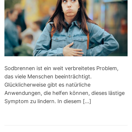
m
o
a
r
t
e
d
r
e
a
d
t
i
m
e
Sodbrennen ist ein weit verbreitetes Problem,
das viele Menschen beeinträchtigt.
Glücklicherweise gibt es natürliche
Anwendungen, die helfen können, dieses lästige
Symptom zu lindern. In diesem […]