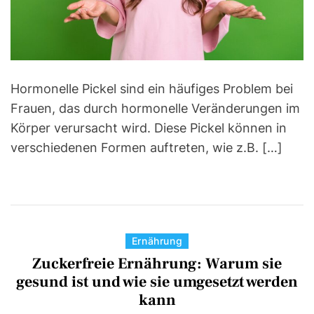
a
d
t
i
m
e
Hormonelle Pickel sind ein häufiges Problem bei
Frauen, das durch hormonelle Veränderungen im
Körper verursacht wird. Diese Pickel können in
verschiedenen Formen auftreten, wie z.B. […]
C
Ernährung
a
Zuckerfreie Ernährung: Warum sie
t
gesund ist und wie sie umgesetzt werden
e
kann
g