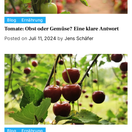
C
Blog
Ernährung
a
Tomate: Obst oder Gemüse? Eine klare Antwort
t
Posted on
Juli 11, 2024
by
Jens Schäfer
e
g
o
r
i
e
s
C
Blog
Ernährung