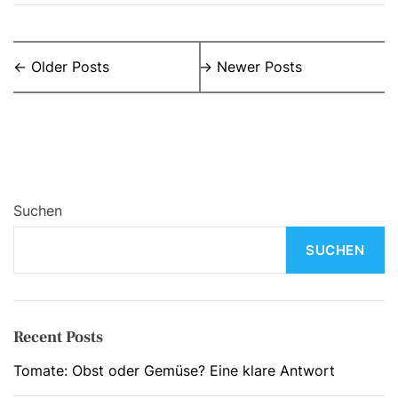
B
←
Older Posts
→
Newer Posts
e
i
t
r
Suchen
a
SUCHEN
g
s
n
Recent Posts
a
Tomate: Obst oder Gemüse? Eine klare Antwort
v