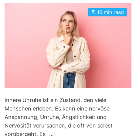
s
s
o
t
t
r
E
A
D
10 min read
s
u
a
i
t
t
t
e
i
h
e
m
o
s
a
r
t
e
d
r
e
a
d
t
i
m
e
Innere Unruhe ist ein Zustand, den viele
Menschen erleben. Es kann eine nervöse
Anspannung, Unruhe, Ängstlichkeit und
Nervosität verursachen, die oft von selbst
vorübergeht. Es […]