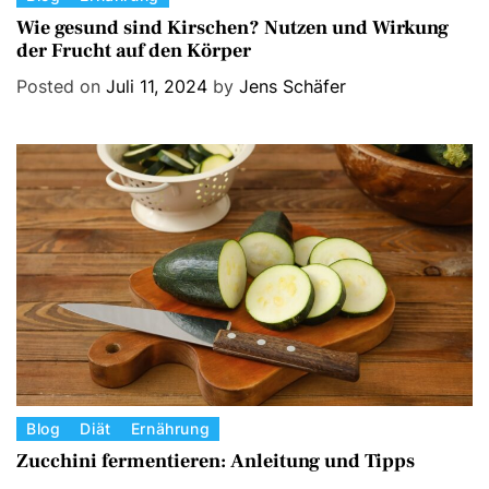
a
Wie gesund sind Kirschen? Nutzen und Wirkung
der Frucht auf den Körper
t
e
Posted on
Juli 11, 2024
by
Jens Schäfer
g
o
r
i
e
s
C
Blog
Diät
Ernährung
a
Zucchini fermentieren: Anleitung und Tipps
t