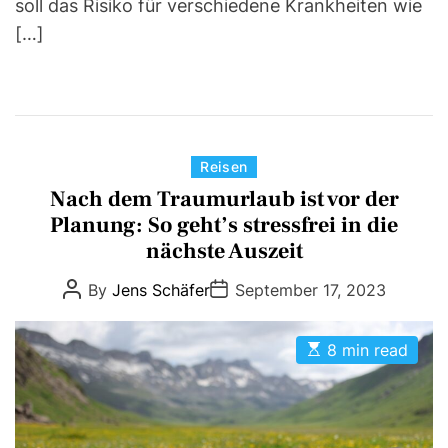
soll das Risiko für verschiedene Krankheiten wie
[…]
C
Reisen
a
Nach dem Traumurlaub ist vor der
t
Planung: So geht’s stressfrei in die
e
nächste Auszeit
g
P
P
By
Jens Schäfer
September 17, 2023
o
o
o
r
s
s
t
t
i
E
A
D
8 min read
s
u
a
e
t
t
t
s
i
h
e
m
o
a
r
t