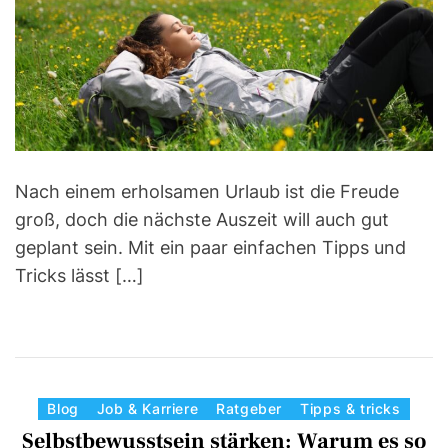
e
d
r
e
a
d
t
i
m
e
Nach einem erholsamen Urlaub ist die Freude
groß, doch die nächste Auszeit will auch gut
geplant sein. Mit ein paar einfachen Tipps und
Tricks lässt […]
C
Blog
Job & Karriere
Ratgeber
Tipps & tricks
a
Selbstbewusstsein stärken: Warum es so