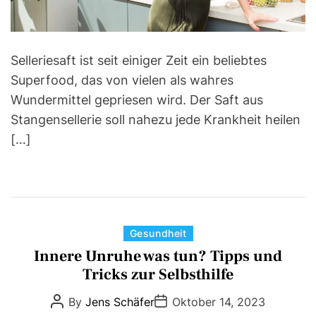
a
d
t
i
m
Selleriesaft ist seit einiger Zeit ein beliebtes
e
Superfood, das von vielen als wahres
Wundermittel gepriesen wird. Der Saft aus
Stangensellerie soll nahezu jede Krankheit heilen
[…]
C
Gesundheit
a
Innere Unruhe was tun? Tipps und
t
Tricks zur Selbsthilfe
e
P
P
By
Jens Schäfer
Oktober 14, 2023
g
o
o