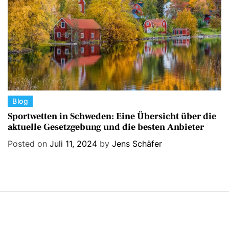
e
s
C
Blog
a
Sportwetten in Schweden: Eine Übersicht über die
aktuelle Gesetzgebung und die besten Anbieter
t
e
Posted on
Juli 11, 2024
by
Jens Schäfer
g
o
r
i
e
s