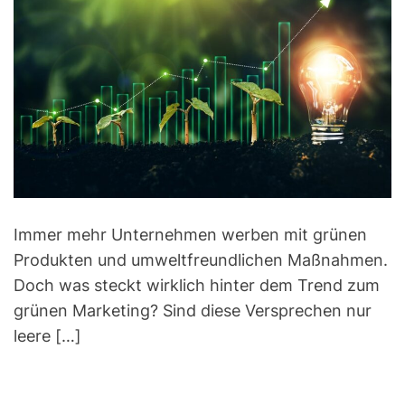
t
t
t
s
i
h
e
m
o
a
r
t
e
d
r
e
a
d
t
i
m
e
Immer mehr Unternehmen werben mit grünen
Produkten und umweltfreundlichen Maßnahmen.
Doch was steckt wirklich hinter dem Trend zum
grünen Marketing? Sind diese Versprechen nur
leere […]