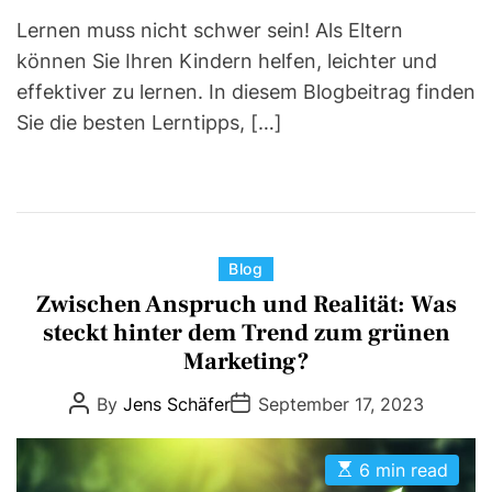
Lernen muss nicht schwer sein! Als Eltern
können Sie Ihren Kindern helfen, leichter und
effektiver zu lernen. In diesem Blogbeitrag finden
Sie die besten Lerntipps, […]
C
Blog
a
Zwischen Anspruch und Realität: Was
t
steckt hinter dem Trend zum grünen
e
Marketing?
g
P
P
By
Jens Schäfer
September 17, 2023
o
o
o
r
s
s
t
t
i
E
A
D
6 min read
s
u
a
e