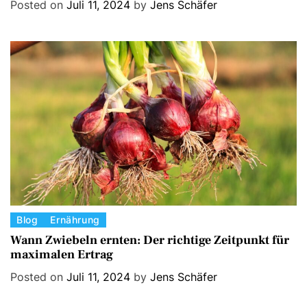
Posted on
Juli 11, 2024
by
Jens Schäfer
e
g
o
r
i
e
s
C
Blog
Ernährung
a
Wann Zwiebeln ernten: Der richtige Zeitpunkt für
maximalen Ertrag
t
e
Posted on
Juli 11, 2024
by
Jens Schäfer
g
o