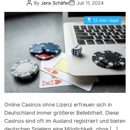
P
P
By
Jens Schäfer
Juli 11, 2024
D
e
o
o
E
s
s
g
t
t
o
E
A
D
12 min read
s
u
a
r
t
t
t
i
i
h
e
m
o
e
a
r
s
t
e
d
r
e
a
d
t
i
m
e
Online Casinos ohne Lizenz erfreuen sich in
Deutschland immer größerer Beliebtheit. Diese
Casinos sind oft im Ausland registriert und bieten
deutschen Spielern eine Möglichkeit, ohne […]