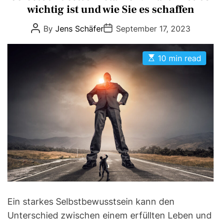
t
wichtig ist und wie Sie es schaffen
e
P
P
By
Jens Schäfer
September 17, 2023
g
o
o
s
s
o
t
t
r
E
A
D
10 min read
s
u
a
i
t
t
t
e
i
h
e
m
o
s
a
r
t
e
d
r
e
a
d
t
i
m
e
Ein starkes Selbstbewusstsein kann den
Unterschied zwischen einem erfüllten Leben und