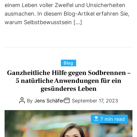
einem Leben voller Zweifel und Unsicherheiten
ausmachen. In diesem Blog-Artikel erfahren Sie,
warum Selbstbewusstsein […]
C
Blog
a
Ganzheitliche Hilfe gegen Sodbrennen –
t
5 natürliche Anwendungen für ein
e
gesünderes Leben
g
P
P
By
Jens Schäfer
September 17, 2023
o
o
o
r
s
s
t
t
i
E
A
D
7 min read
s
u
a
e
t
t
t
s
i
h
e