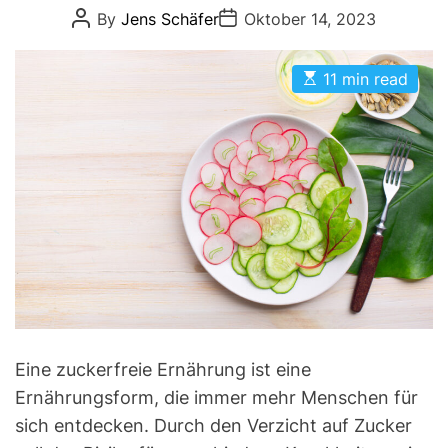
P
P
By
Jens Schäfer
Oktober 14, 2023
o
o
o
r
s
s
t
t
i
E
A
D
11 min read
s
u
a
e
t
t
t
s
i
h
e
m
o
a
r
t
e
d
r
e
a
d
t
i
m
e
Eine zuckerfreie Ernährung ist eine
Ernährungsform, die immer mehr Menschen für
sich entdecken. Durch den Verzicht auf Zucker